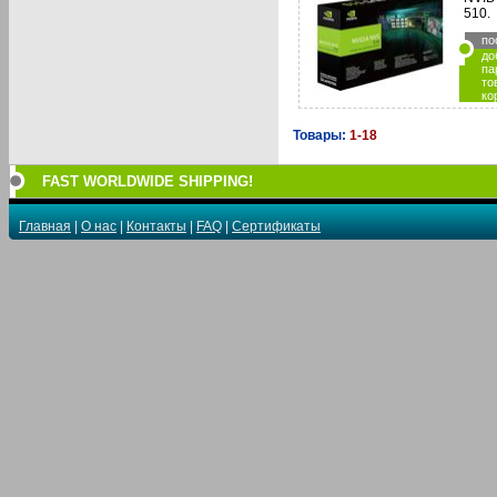
510.
по
до
па
то
ко
Товары:
1-18
FAST WORLDWIDE SHIPPING!
Главная
|
О нас
|
Контакты
|
FAQ
|
Сертификаты