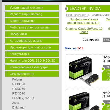
Услуги нашей компании
LEADTEK, NVIDIA
Радиостанции Baofeng
GPU Видеокарты
>
Leadtek, NVID
Профессиональные
Gr
Xiaomi продукция
графические карты (18)
Мобильные электростанции
Graphics Cards GeForce 10
G
Series
Повербанки
Сортировка
в об
Автомобильные лампы
Ирригаторы для полости рта
Товары:
1-18
Коммутаторы
NVID
Накопители DDR, SSD, HDD, SD
Quad
по
Компьютерные аксессуары
до
па
GPU Видеокарты
то
ко
Peladn
RTX3090
RTX3060
NVID
RTX3070
Quad
Leadtek, NVIDIA
по
Asus
до
Dataland
па