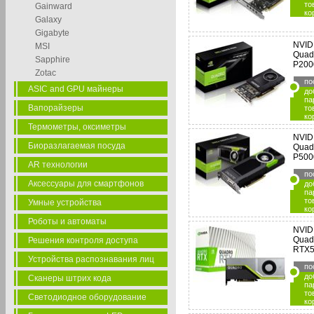
то
Gainward
ко
Galaxy
Gigabyte
NVID
MSI
Quad
Sapphire
P200
Zotac
по
ASIC and GPU майнеры
до
па
Вапорайзеры
то
ко
Термометры, оксиметры
NVID
Биоразлагаемая посуда
Quad
P500
AR технологии
по
Аксессуары для смартфонов
до
па
то
Умные устройства
ко
Роботы и автоматы
NVID
Quad
Решения контроля доступа
RTX5
Устройства распознавания лиц
по
до
Сканеры штрих кода
па
то
Светодиодное оборудование
ко