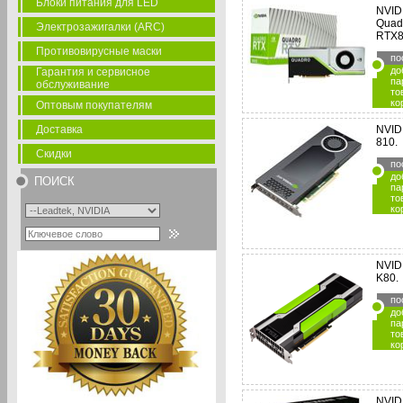
Блоки питания для LED
NVID
Quad
Электрозажигалки (ARC)
RTX8
Противовирусные маски
по
до
Гарантия и сервисное
па
обслуживание
то
ко
Оптовым покупателям
Доставка
NVID
810.
Скидки
по
до
ПОИСК
па
то
ко
NVIDI
K80.
по
до
па
то
ко
NVID