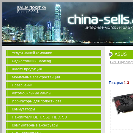
ВАША ПОКУПКА
Всего:
0.00
$
Услуги нашей компании
ASUS
Радиостанции Baofeng
GPU Видеокар
Xiaomi продукция
Мобильные электростанции
Товары:
1-3
Повербанки
Автомобильные лампы
Ирригаторы для полости рта
Коммутаторы
Накопители DDR, SSD, HDD, SD
Компьютерные аксессуары