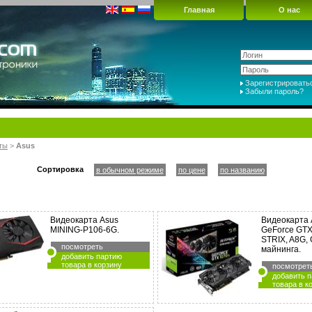
Главная
О нас
Зарегистрировать
Забыли пароль?
ты
>
Asus
Сортировка
в обычном режиме
по цене
по названию
Видеокарта Asus
Видеокарта
MINING-P106-6G.
GeForce GTX 
STRIX, A8G,
посмотреть
майнинга.
добавить партию
товара в корзину
посмотрет
добавить 
товара в к