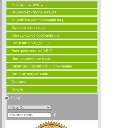
Роботы и автоматы
Решения контроля доступа
Устройства распознавания лиц
Сканеры штрих кода
Светодиодное оборудование
Блоки питания для LED
Электрозажигалки (ARC)
Противовирусные маски
Гарантия и сервисное обслуживание
Оптовым покупателям
Доставка
Скидки
ПОИСК