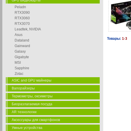
GPU Видеокарты
Peladn
RTX3090
RTX3060
RTX3070
Leadtek, NVIDIA
Asus
Товары:
1-3
Dataland
Gainward
Galaxy
Gigabyte
MSI
Sapphire
Zotac
ASIC and GPU майнеры
Вапорайзеры
Термометры, оксиметры
Биоразлагаемая посуда
AR технологии
Аксессуары для смартфонов
Умные устройства