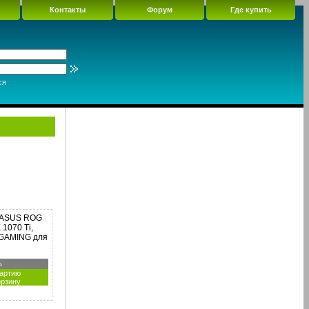
Контакты
Форум
Где купить
ся
 ASUS ROG
1070 Ti,
 GAMING для
ь
партию
орзину