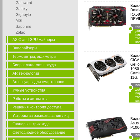
Gainward
Виде
Galaxy
Data
RX58
Gigabyte
DEVI
MSI
Sapphire
по
до
Zotac
па
то
ASIC and GPU майнеры
ко
Вапорайзеры
Виде
Термометры, оксиметры
GIGA
GeFo
Биоразлагаемая посуда
1080 
Gami
AR технологии
11G.
Аксессуары для смартфонов
по
до
Умные устройства
па
то
Роботы и автоматы
ко
Решения контроля доступа
Устройства распознавания лиц
Виде
Asus
Сканеры штрих кода
P106
Светодиодное оборудование
по
до