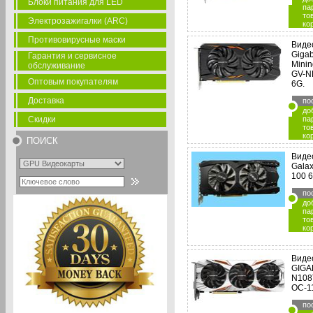
Блоки питания для LED
па
то
Электрозажигалки (ARC)
ко
Противовирусные маски
Виде
Gigab
Гарантия и сервисное
Mini
обслуживание
GV-N
Оптовым покупателям
6G.
Доставка
по
до
Скидки
па
то
ко
ПОИСК
Виде
Galax
100 
по
до
па
то
ко
Виде
GIGA
N108
OC-1
по