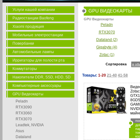
Услуги нашей компании
GPU ВИДЕОКАРТЫ
Радиостанции Baofeng
GPU Видеокарты
Peladn
Xiaomi продукция
RTX3070
Мобильные электростанции
Dataland (2)
Повербанки
Gigabyte (4)
Автомобильные лампы
Zotac (1)
Ирригаторы для полости рта
Сортировка
в об
Коммутаторы
Товары:
1-20
21-40
41-58
Накопители DDR, SSD, HDD, SD
Компьютерные аксессуары
Виде
Zotac
GPU Видеокарты
GTX1
8GD5
Peladn
GAMI
RTX3090
NVID
RTX3060
майн
RTX3070
по
Leadtek, NVIDIA
до
па
Asus
то
ко
Dataland