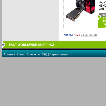
Vega
HBM2
майн
по
до
па
то
ко
Товары:
1-20
21-40
41-58
FAST WORLDWIDE SHIPPING!
Главная
|
О нас
|
Контакты
|
FAQ
|
Сертификаты