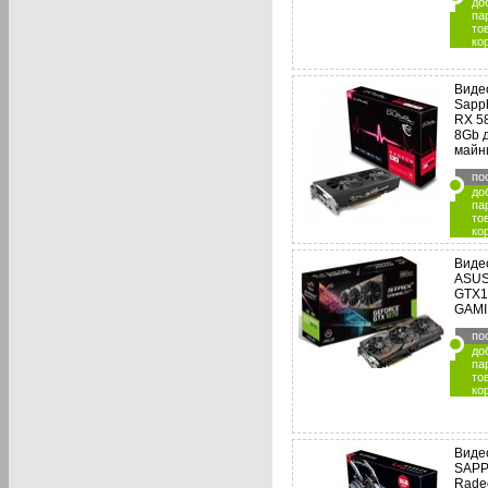
до
па
то
ко
Виде
Sapph
RX 5
8Gb 
майн
по
до
па
то
ко
Виде
ASUS
GTX1
GAMI
по
до
па
то
ко
Виде
SAPP
Rade