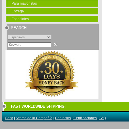
Para mayoristas
Entrega
Especiales
SEARCH
FAST WORLDWIDE SHIPPING!
Casa
|
Acerca de la Compañía
|
Contactos
|
Certificaciones
|
FAQ