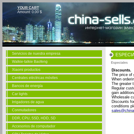
YOUR CART
Amount:
0.00
$
Servicios de nuestra empresa
ESPECI
Walkie-talkie Baofeng
Especiales
Xiaomi productos
Discounts.
The price of 
Centrales eléctricas móviles
When orderin
The greater 
Bancos de energía
Regular cust
gain addition
Car lights
Wholesale cu
Discounts fo
Irrigadores de agua
conditions p
Conmutadores
sales@china
DDR, CPU, SSD, HDD, SD
Accesorios de computador