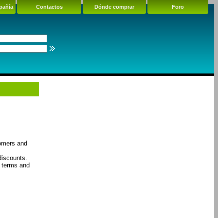
pañía
Contactos
Dónde comprar
Foro
tomers and
discounts.
t terms and