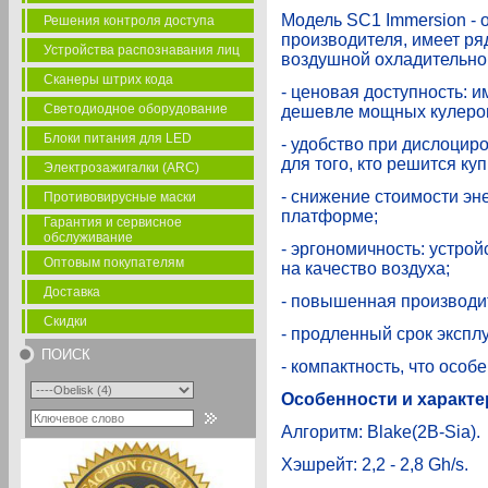
Модель SC1 Immersion - 
Решения контроля доступа
производителя, имеет р
Устройства распознавания лиц
воздушной охладительно
Сканеры штрих кода
- ценовая доступность: 
Светодиодное оборудование
дешевле мощных кулеро
Блоки питания для LED
- удобство при дислоцир
для того, кто решится ку
Электрозажигалки (ARC)
- снижение стоимости эн
Противовирусные маски
платформе;
Гарантия и сервисное
обслуживание
- эргономичность: устро
Оптовым покупателям
на качество воздуха;
Доставка
- повышенная производи
Скидки
- продленный срок экспл
ПОИСК
- компактность, что осо
Особенности и характе
Алгоритм: Blake(2B-Sia).
Хэшрейт: 2,2 - 2,8 Gh/s.