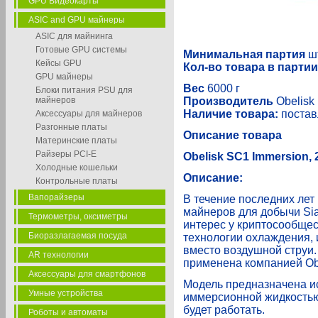
GPU Видеокарты
ASIC and GPU майнеры
ASIC для майнинга
Готовые GPU системы
Минимальная партия
ш
Кейсы GPU
Кол-во товара в партии
GPU майнеры
Вес
6000 г
Блоки питания PSU для
майнеров
Производитель
Obelisk
Наличие товара:
постав
Аксессуары для майнеров
Разгонные платы
Описание товара
Материнские платы
Райзеры PCI-E
Obelisk
SC1
Immersion
,
Холодные кошельки
Описание:
Контрольные платы
Вапорайзеры
В течение последних лет
майнеров для добычи Sia
Термометры, оксиметры
интерес у криптосообще
Биоразлагаемая посуда
технологии охлаждения,
вместо воздушной струи
AR технологии
применена компанией Obe
Аксессуары для смартфонов
Модель предназначена ис
Умные устройства
иммерсионной жидкостью
будет работать.
Роботы и автоматы