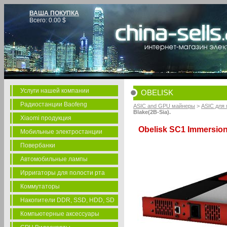
ВАША ПОКУПКА
Всего:
0.00
$
Услуги нашей компании
OBELISK
Радиостанции Baofeng
ASIC and GPU майнеры
>
ASIC для
Blake(2B-Sia).
Xiaomi продукция
Obelisk SC1 Immersion,
Мобильные электростанции
Повербанки
Автомобильные лампы
Ирригаторы для полости рта
Коммутаторы
Накопители DDR, SSD, HDD, SD
Компьютерные аксессуары