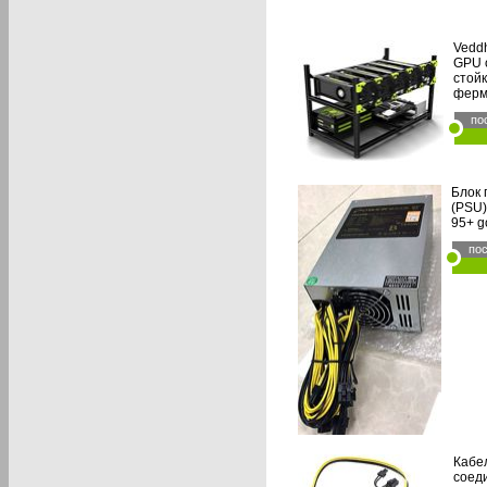
Vedd
GPU 
стойк
ферм
по
Блок 
(PSU)
95+ g
по
Кабе
соед