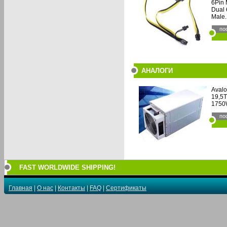
6Pin 
Dual 
Male.
по
АНАЛОГИ
Avalo
19,5T
1750W
по
FAST WORLDWIDE SHIPPING!
Главная
|
О нас
|
Контакты
|
FAQ
|
Сертификаты